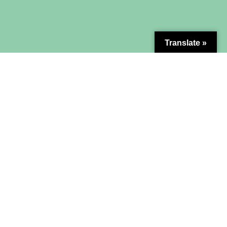
Translate »
MAPA DO SITE
Sobre Nós
Contato
Seja Nosso Parceiro
Inscreva-se na nossa newsletter