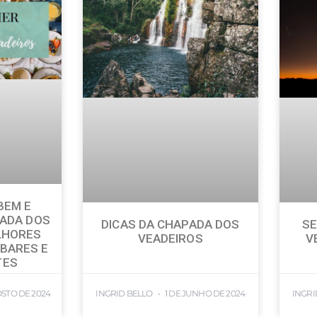
BEM E
ADA DOS
DICAS DA CHAPADA DOS
SE
LHORES
VEADEIROS
V
BARES E
TES
OSTO DE 2024
INGRID BELLO
1 DE JUNHO DE 2024
INGRI