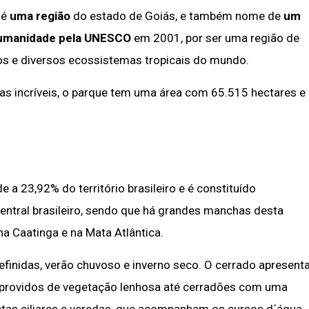
 é
uma região
do estado de Goiás, e também nome de
um
Humanidade pela UNESCO
em 2001, por ser uma região de
os e diversos ecossistemas tropicais do mundo.
as incríveis, o parque tem uma área com 65.515 hectares e
a 23,92% do território brasileiro e é constituído
central brasileiro, sendo que há grandes manchas desta
a Caatinga e na Mata Atlântica.
finidas, verão chuvoso e inverno seco. O cerrado apresent
sprovidos de vegetação lenhosa até cerradões com uma
tas ciliares e veredas, que acompanham os cursos d´água.