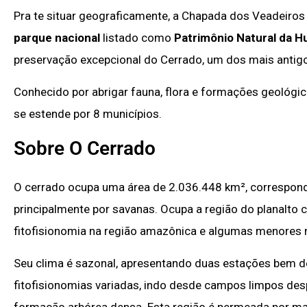
Pra te situar geograficamente, a Chapada dos Veadeiros
parque nacional
listado como
Patrimônio Natural da 
preservação excepcional do Cerrado, um dos mais antig
Conhecido por abrigar fauna, flora e formações geológic
se estende por 8 municípios.
Sobre O Cerrado
O cerrado ocupa uma área de 2.036.448 km², corresponde 
principalmente por savanas. Ocupa a região do planalto 
fitofisionomia na região amazônica e algumas menores n
Seu clima é sazonal, apresentando duas estações bem de
fitofisionomias variadas, indo desde campos limpos de
formação arbórea densa. Esta região é permeada por ma