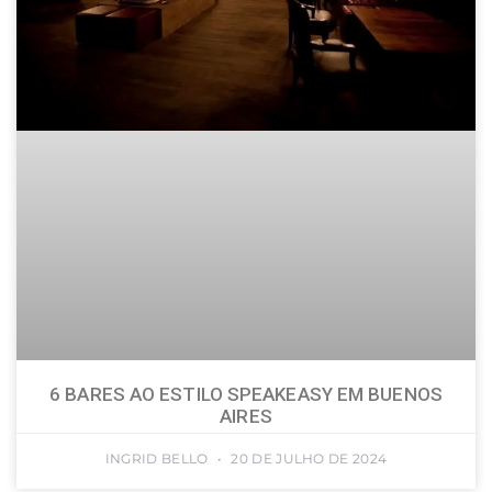
6 BARES AO ESTILO SPEAKEASY EM BUENOS
AIRES
INGRID BELLO
20 DE JULHO DE 2024