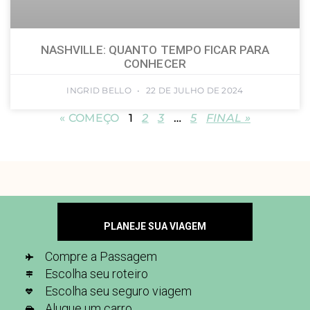
NASHVILLE: QUANTO TEMPO FICAR PARA
CONHECER
INGRID BELLO
22 DE JULHO DE 2024
« COMEÇO
1
2
3
…
5
FINAL »
PLANEJE SUA VIAGEM
Compre a Passagem
Escolha seu roteiro
Escolha seu seguro viagem
Alugue um carro