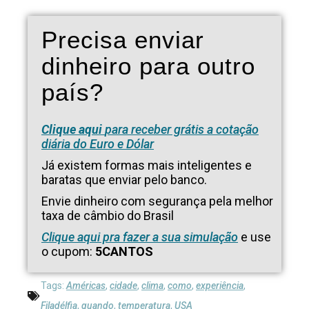
Precisa enviar
dinheiro para outro
país?
Clique aqui
para receber grátis a cotação
diária do Euro e Dólar
Já existem formas mais inteligentes e
baratas que enviar pelo banco.
Envie dinheiro com segurança pela melhor
taxa de câmbio do Brasil
Clique aqui pra fazer a sua simulação
e use
o cupom:
5CANTOS
Tags:
Américas
,
cidade
,
clima
,
como
,
experiência
,
Filadélfia
,
quando
,
temperatura
,
USA