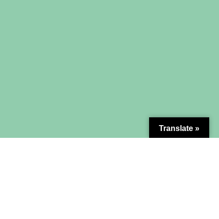
Translate »
MAPA DO SITE
Sobre Nós
Contato
Seja Nosso Parceiro