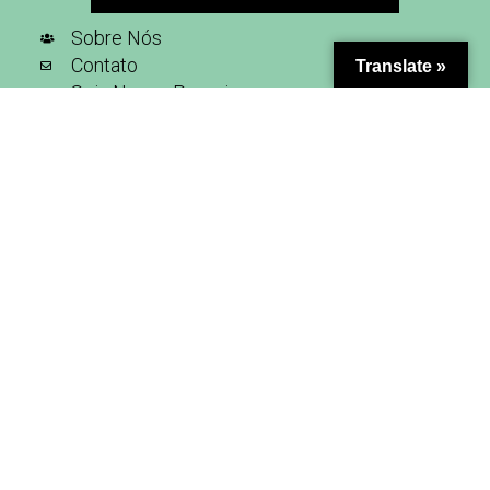
Sobre Nós
Contato
Translate »
Seja Nosso Parceiro
Inscreva-se na nossa newsletter
SIGA-NOS NAS REDES