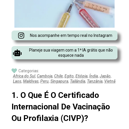
Nos acompanhe em tempo real no Instagram
Planeje sua viagem com a 1ª IA grátis que não
esquece nada
Categorias:
Africa do Sul
,
Camboja
,
Chile
,
Egito
,
Etiópia
,
Índia
,
Japão
,
Laos
,
Maldivas
,
Peru
,
Singapura
,
Tailândia
,
Tanzânia
,
Vietnã
1. O Que É O Certificado
Internacional De Vacinação
Ou Profilaxia (CIVP)?