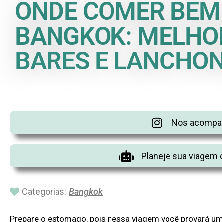
ONDE COMER BEM
BANGKOK: MELHO
BARES E LANCHO
Nos acompan
Planeje sua viagem 
Categorias:
Bangkok
Prepare o estomago, pois nessa viagem você provará u