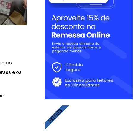
, como
ersas e os
cê
HOTÉIS