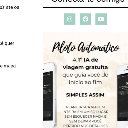
ods
até os
cê quer
se mapa