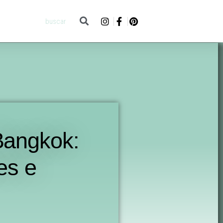
Bangkok:
es e