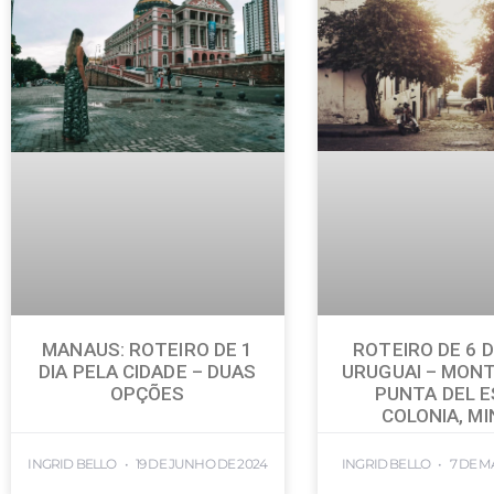
ROTEIRO DE 6 D
MANAUS: ROTEIRO DE 1
URUGUAI – MONT
DIA PELA CIDADE – DUAS
PUNTA DEL E
OPÇÕES
COLONIA, M
INGRID BELLO
19 DE JUNHO DE 2024
INGRID BELLO
7 DE M