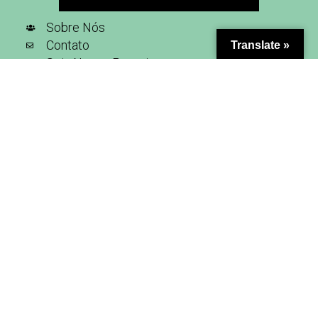
Sobre Nós
Contato
Translate »
Seja Nosso Parceiro
Inscreva-se na nossa newsletter
SIGA-NOS NAS REDES