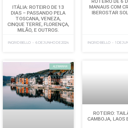
ROTEIRO DE 6 D
MANAUS COM CR
ITÁLIA: ROTEIRO DE 13
IBEROSTAR SO
DIAS – PASSANDO PELA
TOSCANA, VENEZA,
CINQUE TERRE, FLORENÇA,
MILÃO, E OUTROS.
INGRID BELLO
6 DE JUNHO DE 2024
INGRID BELLO
1 DE JU
ALEMANHA
ROTEIRO: TAIL
CAMBOJA, LAOS 