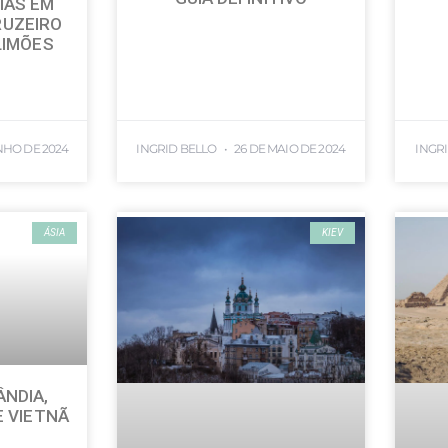
IAS EM
UZEIRO
LIMÕES
NHO DE 2024
INGRID BELLO
26 DE MAIO DE 2024
INGR
ÁSIA
KIEV
ÂNDIA,
E VIETNÃ