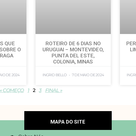
ROTEIRO DE 6 DIAS NO
PER
ES QUE
URUGUAI – MONTEVIDEO,
LI
 SOBRE O
PUNTA DEL ESTE,
PRAGA
COLONIA, MINAS
AIO DE 2024
INGRID BELLO
7 DE MAIO DE 2024
INGR
« COMEÇO
1
2
3
FINAL »
MAPA DO SITE