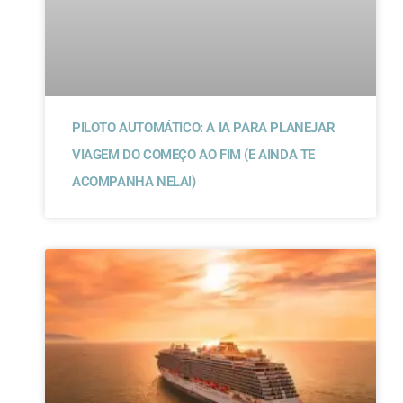
PILOTO AUTOMÁTICO: A IA PARA PLANEJAR
VIAGEM DO COMEÇO AO FIM (E AINDA TE
ACOMPANHA NELA!)