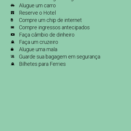
Alugue um carro
Reserve o Hotel
Compre um chip de internet
Compre ingressos antecipados
Faça câmbio de dinheiro
Faça um cruzeiro
Alugue uma mala
Guarde sua bagagem em segurança
Bilhetes para Ferries