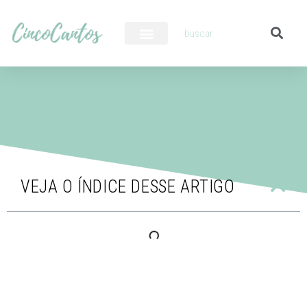
PILOTO AUTOMÁTICO
VEJA O ÍNDICE DESSE ARTIGO