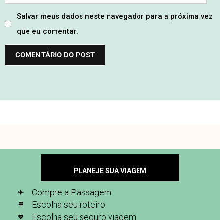
Salvar meus dados neste navegador para a próxima vez
que eu comentar.
PLANEJE SUA VIAGEM
Compre a Passagem
Escolha seu roteiro
Escolha seu seguro viagem