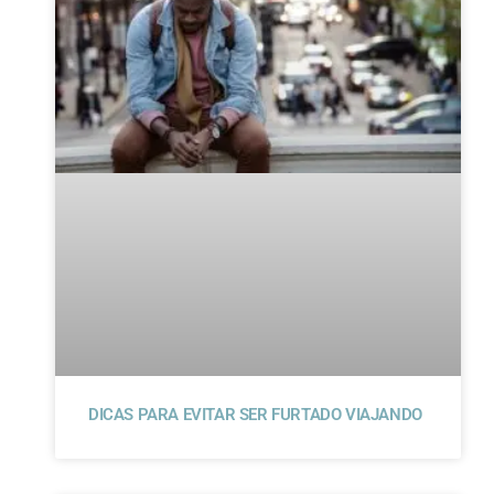
DICAS PARA EVITAR SER FURTADO VIAJANDO