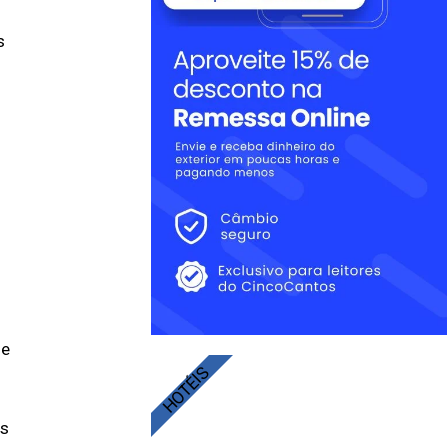
s
se
HOTÉIS
os