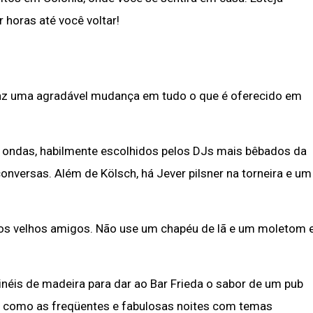
 horas até você voltar!
r faz uma agradável mudança em tudo o que é oferecido em
s ondas, habilmente escolhidos pelos DJs mais bêbados da
versas. Além de Kölsch, há Jever pilsner na torneira e um
os velhos amigos. Não use um chapéu de lã e um moletom 
néis de madeira para dar ao Bar Frieda o sabor de um pub
im como as freqüentes e fabulosas noites com temas