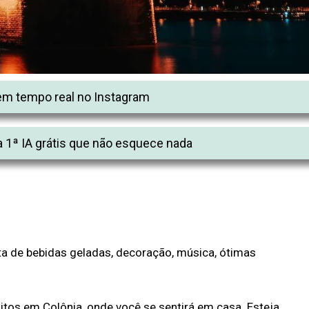
m tempo real no Instagram
 1ª IA grátis que não esquece nada
ta de bebidas geladas, decoração, música, ótimas
itos em Colônia, onde você se sentirá em casa. Esteja