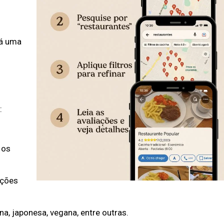
rá uma
​
 os
ações
ana, japonesa, vegana, entre outras.