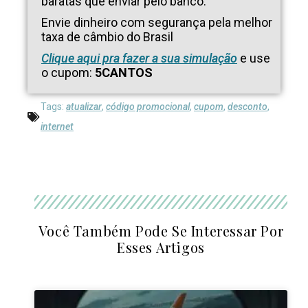
baratas que enviar pelo banco.
Envie dinheiro com segurança pela melhor
taxa de câmbio do Brasil
Clique aqui pra fazer a sua simulação
e use
o cupom:
5CANTOS
Tags:
atualizar
,
código promocional
,
cupom
,
desconto
,
internet
Você Também Pode Se Interessar Por
Esses Artigos