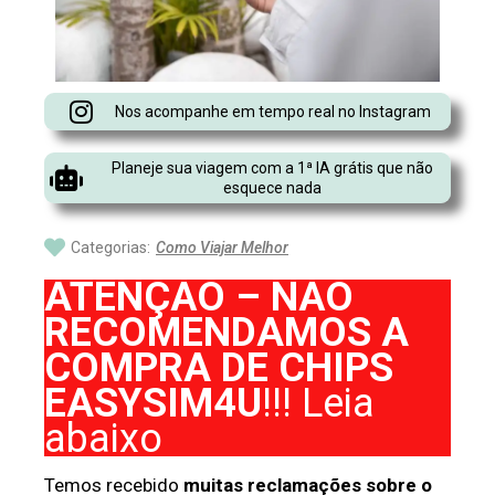
Nos acompanhe em tempo real no Instagram
Planeje sua viagem com a 1ª IA grátis que não
esquece nada
Categorias:
Como Viajar Melhor
ATENÇÃO – NÃO
RECOMENDAMOS A
COMPRA DE CHIPS
EASYSIM4U
!!! Leia
abaixo
Temos recebido
muitas reclamações sobre o