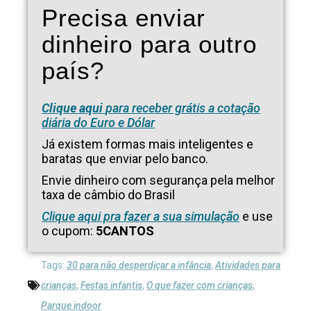
Precisa enviar
dinheiro para outro
país?
Clique aqui
para receber grátis a cotação
diária do Euro e Dólar
Já existem formas mais inteligentes e
baratas que enviar pelo banco.
Envie dinheiro com segurança pela melhor
taxa de câmbio do Brasil
Clique aqui pra fazer a sua simulação
e use
o cupom:
5CANTOS
Tags:
30 para não desperdiçar a infância
,
Atividades para
crianças
,
Festas infantis
,
O que fazer com crianças
,
Parque indoor