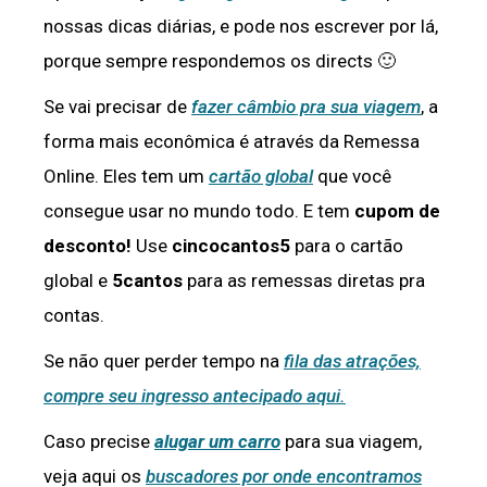
nossas dicas diárias, e pode nos escrever por lá,
porque sempre respondemos os directs 🙂
Se vai precisar de
fazer câmbio pra sua viagem
, a
forma mais econômica é através da Remessa
Online. Eles tem um
cartão global
que você
consegue usar no mundo todo. E tem
cupom de
desconto!
Use
cincocantos5
para o cartão
global e
5cantos
para as remessas diretas pra
contas.
Se não quer perder tempo na
fila das atrações,
compre seu ingresso antecipado aqui.
Caso precise
alugar um carro
para sua viagem,
veja aqui os
buscadores por onde encontramos