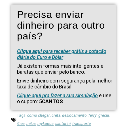
Precisa enviar
dinheiro para outro
país?
Clique aqui
para receber grátis a cotação
diária do Euro e Dólar
Já existem formas mais inteligentes e
baratas que enviar pelo banco.
Envie dinheiro com segurança pela melhor
taxa de câmbio do Brasil
Clique aqui pra fazer a sua simulação
e use
o cupom:
5CANTOS
Tags:
como chegar
,
creta
,
deslocamento
,
ferry
,
grécia
,
ilhas
,
milos
,
mykonos
,
santorini
,
transporte