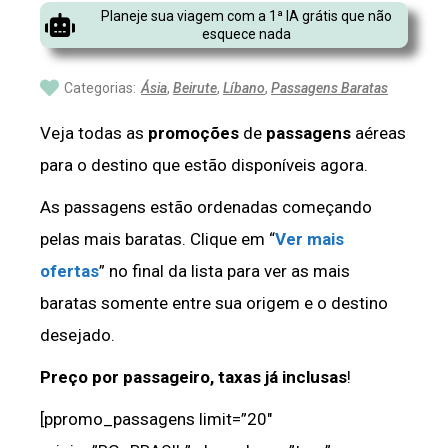
Planeje sua viagem com a 1ª IA grátis que não
esquece nada
Categorias:
Ásia
,
Beirute
,
Líbano
,
Passagens Baratas
Veja todas as
promoções
de
passagens
aéreas
para o destino que estão disponíveis agora.
As passagens estão ordenadas começando
pelas mais baratas. Clique em “
Ver mais
ofertas
” no final da lista para ver as mais
baratas somente entre sua origem e o destino
desejado.
Preço por passageiro, taxas já inclusas
!
[ppromo_passagens limit=”20″