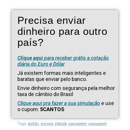
Precisa enviar
dinheiro para outro
país?
Clique aqui
para receber grátis a cotação
diária do Euro e Dólar
Já existem formas mais inteligentes e
baratas que enviar pelo banco.
Envie dinheiro com segurança pela melhor
taxa de câmbio do Brasil
Clique aqui pra fazer a sua simulação
e use
o cupom:
5CANTOS
Tags:
dublin
,
europa
,
irlanda
,
passagem
,
passagem