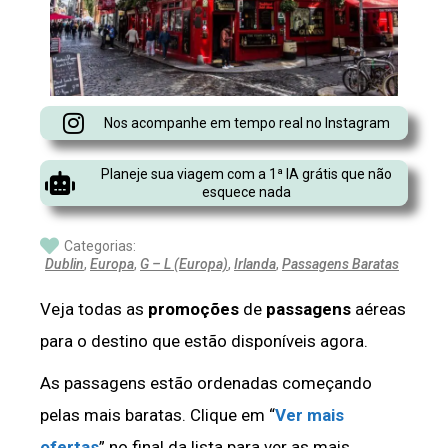
Nos acompanhe em tempo real no Instagram
Planeje sua viagem com a 1ª IA grátis que não
esquece nada
Categorias:
Dublin
,
Europa
,
G – L (Europa)
,
Irlanda
,
Passagens Baratas
Veja todas as
promoções
de
passagens
aéreas
para o destino que estão disponíveis agora.
As passagens estão ordenadas começando
pelas mais baratas. Clique em “
Ver mais
ofertas
” no final da lista para ver as mais