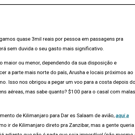
pagamos quase 3mil reais por pessoa em passagens pra
á sem duvida o seu gasto mais significativo.
lso maior ou menor, dependendo da sua disposição e
er a parte mais norte do país, Arusha e locais próximos ao
mo. Isso nos obrigou a pegar um voo para a costa depois d
ens aéreas, mas sabe quanto? $100 para o casal com mala
ento de Kilimanjaro para Dar es Salaam de avião,
aqui a
 ir de Kilimanjaro direto pra Zanzibar, mas a gente queria
 já adianto que não é nada que seja imperdível (não mesmo