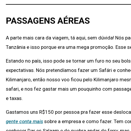
PASSAGENS AÉREAS
A parte mais cara da viagem, tá aqui, sem dúvida! Nós 
Tanzânia e isso porque era uma mega promoção. Esse ser
Estando no país, isso pode se tornar um furo no seu bo
expectativas. Nós pretendíamos fazer um Safári e conhec
Kilimanjaro, então nosso voo ficou pelo Kilimanjaro mes
safari, e nos fez gastar mais um pouquinho com passag
e taxas.
Gastamos uns R$150 por pessoa pra fazer esse deslocam
gente conta mais
sobre a empresa e como fazer. Tem como
conhecer Dar es Salaam e de quebra andar de ferry, mas