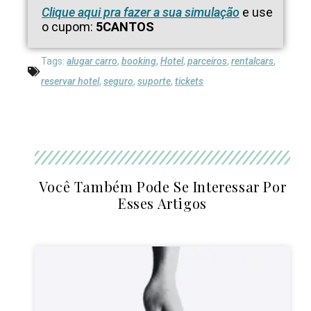
Clique aqui pra fazer a sua simulação
e use
o cupom:
5CANTOS
Tags:
alugar carro
,
booking
,
Hotel
,
parceiros
,
rentalcars
,
reservar hotel
,
seguro
,
suporte
,
tickets
Você Também Pode Se Interessar Por
Esses Artigos