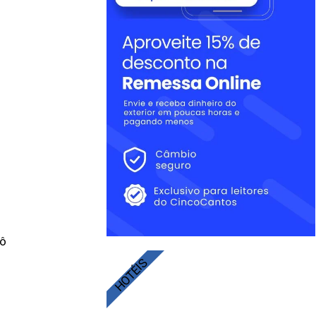
rô
HOTÉIS