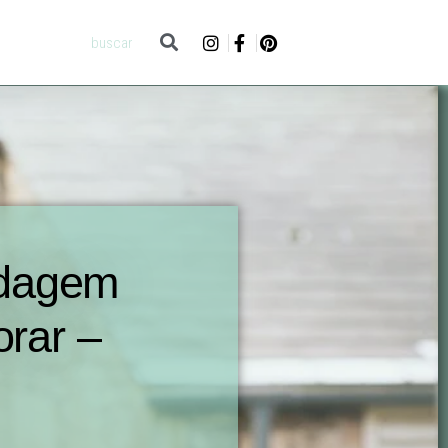
edagem
rar –