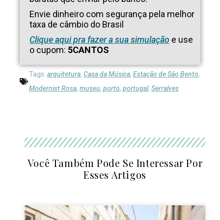
Envie dinheiro com segurança pela melhor
taxa de câmbio do Brasil
Clique aqui pra fazer a sua simulação
e use
o cupom:
5CANTOS
Tags:
arquitetura
,
Casa da Música
,
Estação de São Bento
,
Modernist Rosa
,
museu
,
porto
,
portugal
,
Serralves
Você Também Pode Se Interessar Por
Esses Artigos