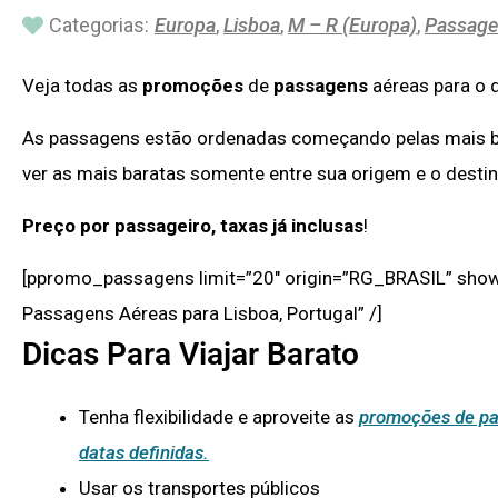
Categorias:
Europa
,
Lisboa
,
M – R (Europa)
,
Passage
Veja todas as
promoções
de
passagens
aéreas para o 
As passagens estão ordenadas começando pelas mais ba
ver as mais baratas somente entre sua origem e o desti
Preço por passageiro, taxas já inclusas
!
[ppromo_passagens limit=”20″ origin=”RG_BRASIL” show
Passagens Aéreas para Lisboa, Portugal” /]
Dicas Para Viajar Barato
Tenha flexibilidade e aproveite as
promoções de pa
datas definidas.
Usar os transportes públicos