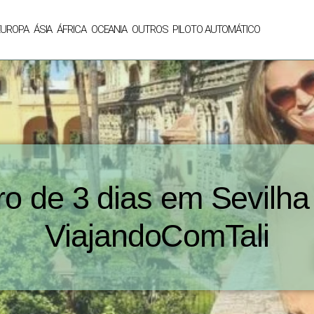
EUROPA
ÁSIA
ÁFRICA
OCEANIA
OUTROS
PILOTO AUTOMÁTICO
ro de 3 dias em Sevilha
ViajandoComTali