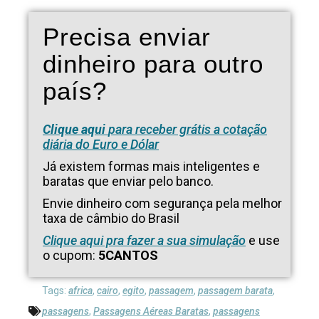
Precisa enviar
dinheiro para outro
país?
Clique aqui
para receber grátis a cotação
diária do Euro e Dólar
Já existem formas mais inteligentes e
baratas que enviar pelo banco.
Envie dinheiro com segurança pela melhor
taxa de câmbio do Brasil
Clique aqui pra fazer a sua simulação
e use
o cupom:
5CANTOS
Tags:
africa
,
cairo
,
egito
,
passagem
,
passagem barata
,
passagens
,
Passagens Aéreas Baratas
,
passagens